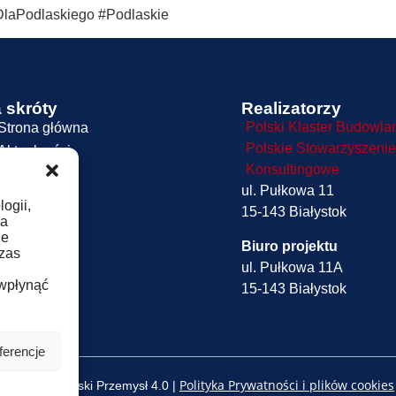
laPodlaskiego #Podlaskie
 skróty
Realizatorzy
Polski Klaster Budowla
Strona główna
Polskie Stowarzyszenie
Aktualności
Konsultingowe
O Projekcie
ul. Pułkowa 11
Oferta
ogii,
15-143 Białystok
Dokumenty
ia
ie
Kontakt
Biuro projektu
czas
Logowanie
ul. Pułkowa 11A
 wpłynąć
15-143 Białystok
ferencje
Polityka Prywatności i plików cookies
© 2025 Podlaski Przemysł 4.0 |