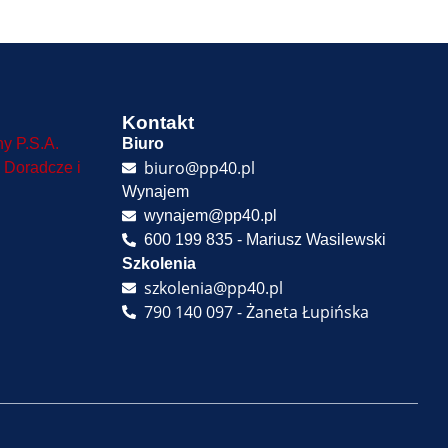
Kontakt
ny P.S.A.
Biuro
biuro@pp40.pl
 Doradcze i
Wynajem
wynajem@pp40.pl
600 199 835 - Mariusz Wasilewski
Szkolenia
szkolenia@pp40.pl
790 140 097 - Żaneta Łupińska