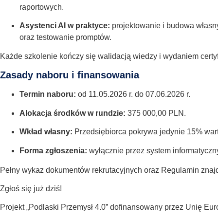
raportowych.
Asystenci AI w praktyce:
projektowanie i budowa własny
oraz testowanie promptów.
Każde szkolenie kończy się walidacją wiedzy i wydaniem certy
Zasady naboru i finansowania
Termin naboru:
od 11.05.2026 r. do 07.06.2026 r.
Alokacja środków w rundzie:
375 000,00 PLN.
Wkład własny:
Przedsiębiorca pokrywa jedynie 15% wart
Forma zgłoszenia:
wyłącznie przez system informatyczn
Pełny wykaz dokumentów rekrutacyjnych oraz Regulamin znaj
Zgłoś się już dziś!
Projekt „Podlaski Przemysł 4.0” dofinansowany przez Unię E