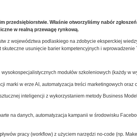
oim przedsiębiorstwie. Właśnie otworzyliśmy nabór zgłoszeń
giczne w realną przewagę rynkową.
stw z województwa podlaskiego na zdobycie eksperckiej wiedzy i
t skuteczne usunięcie barier kompetencyjnych i wprowadzenie
 wysokospecjalistycznych modułów szkoleniowych (każdy w wy
acji marki w erze AI, automatyzacja treści marketingowych ora
sztucznej inteligencji z wykorzystaniem metody Business Mode
rte na danych, automatyzacja kampanii w środowisku Faceboo
pływów pracy (workflow) z użyciem narzędzi no-code (np. Mak