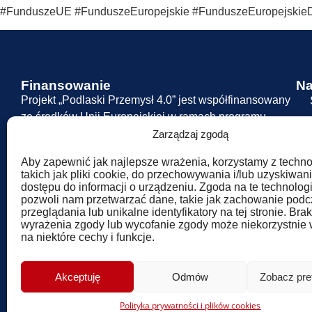
#FunduszeUE #FunduszeEuropejskie #FunduszeEuropejskieD
Finansowanie
Na
Projekt „Podlaski Przemysł 4.0” jest współfinansowany
ze środków Unii Europejskiej w ramach programu
Fundusze Europejskie dla Podlaskiego 2021–2027.
Zarządzaj zgodą
Aby zapewnić jak najlepsze wrażenia, korzystamy z technol
takich jak pliki cookie, do przechowywania i/lub uzyskiwan
dostępu do informacji o urządzeniu. Zgoda na te technolog
pozwoli nam przetwarzać dane, takie jak zachowanie pod
przeglądania lub unikalne identyfikatory na tej stronie. Brak
wyrażenia zgody lub wycofanie zgody może niekorzystnie
na niektóre cechy i funkcje.
Akceptuję
Odmów
Zobacz pre
Polityka prywatności i plików cookies