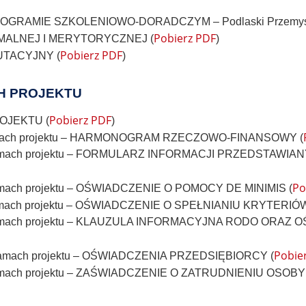
GRAMIE SZKOLENIOWO-DORADCZYM – Podlaski Przemysł 
Pobierz PDF
ORMALNEJ I MERYTORYCZNEJ (
)
Pobierz PDF
RUTACYJNY (
)
H PROJEKTU
Pobierz PDF
OJEKTU (
)
 w ramach projektu – HARMONOGRAM RZECZOWO-FINANSOWY (
a w ramach projektu – FORMULARZ INFORMACJI PRZEDSTAW
Po
 ramach projektu – OŚWIADCZENIE O POMOCY DE MINIMIS (
w ramach projektu – OŚWIADCZENIE O SPEŁNIANIU KRYTERIÓ
cia w ramach projektu – KLAUZULA INFORMACYJNA RODO
Pobie
 w ramach projektu – OŚWIADCZENIA PRZEDSIĘBIORCY (
a w ramach projektu – ZAŚWIADCZENIE O ZATRUDNIENIU O