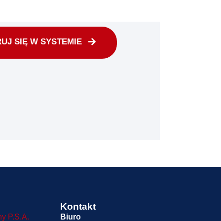
UJ SIĘ W SYSTEMIE
Kontakt
ny P.S.A.
Biuro