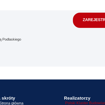
ZAREJESTR
ią Podlaskiego
 skróty
Realizatorzy
Polski Klaster Budowla
Strona główna