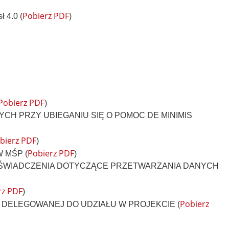
Pobierz PDF
4.0 (
)
Pobierz PDF
)
IANYCH PRZY UBIEGANIU SIĘ O POMOC DE MINIMIS
bierz PDF
)
Pobierz PDF
W MŚP (
)
 ORAZ OŚWIADCZENIA DOTYCZĄCE PRZETWARZANIA DANYCH
rz PDF
)
Pobierz
SOBY DELEGOWANEJ DO UDZIAŁU W PROJEKCIE (