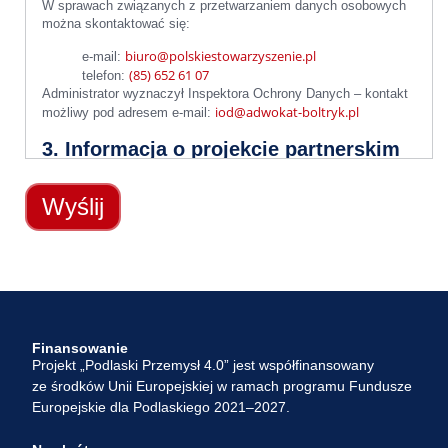
W sprawach związanych z przetwarzaniem danych osobowych
można skontaktować się:
biuro@polskiestowarzyszenie.pl
e-mail:
(85) 652 61 07
telefon:
Administrator wyznaczył Inspektora Ochrony Danych – kontakt
iod@adwokat-boltryk.pl
możliwy pod adresem e-mail:
3. Informacja o projekcie partnerskim
i odbiorcach danych
Dane osobowe są przetwarzane w związku z realizacją projektu
partnerskiego, w którym:
beneficjentem jest Polski Klaster Budowlany P.S.A.,
partnerem jest Polskie Stowarzyszenie Doradcze
i Konsultingowe.
W zakresie niezbędnym do realizacji, monitoringu, kontroli,
ewaluacji, sprawozdawczości, rozliczania oraz archiwizacji
Finansowanie
projektu współfinansowanego ze środków Unii Europejskiej,
Projekt „Podlaski Przemysł 4.0” jest współfinansowany
Pani/Pana dane osobowe mogą być przekazywane:
ze środków Unii Europejskiej w ramach programu Fundusze
Polskiemu Klastrowi Budowlanemu P.S.A. – jako
Europejskie dla Podlaskiego 2021–2027.
beneficjentowi projektu partnerskiego,
Urzędowi Marszałkowskiemu Województwa Podlaskiego