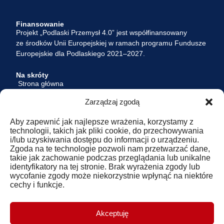
Finansowanie
Projekt „Podlaski Przemysł 4.0” jest współfinansowany
ze środków Unii Europejskiej w ramach programu Fundusze
Europejskie dla Podlaskiego 2021–2027.
Na skróty
Strona główna
Aktualności
Zarządzaj zgodą
O Projekcie
Oferta
Aby zapewnić jak najlepsze wrażenia, korzystamy z
Dokumenty
technologii, takich jak pliki cookie, do przechowywania
Kontakt
i/lub uzyskiwania dostępu do informacji o urządzeniu.
Logowanie
Zgoda na te technologie pozwoli nam przetwarzać dane,
takie jak zachowanie podczas przeglądania lub unikalne
identyfikatory na tej stronie. Brak wyrażenia zgody lub
Realizatorzy
wycofanie zgody może niekorzystnie wpłynąć na niektóre
Polski Klaster Budowlany P.S.A.
cechy i funkcje.
Polskie Stowarzyszenie Doradcze i Konsultingowe
ul. Pułkowa 11
15-143 Białystok
Akceptuję