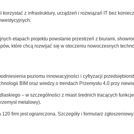
 korzystać z infrastruktury, urządzeń i rozwiązań IT bez konie
inwestycyjnych.
nych etapach projektu powstanie przestrzeń z biurami, showro
upów, które chcą rozwijać się w otoczeniu nowoczesnych technol
podniesienia poziomu innowacyjności i cyfryzacji przedsiębior
echnologii BIM oraz wiedzy o trendach Przemysłu 4.0 przy niew
laskiego – w szczególności z miast średnich tracących funkcj
przemysł metalowy).
a 120 firm jest ograniczona. Szczegóły i formularz zgłoszeniowy