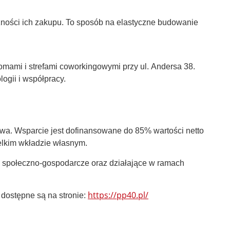
czności ich zakupu. To sposób na elastyczne budowanie
omami i strefami coworkingowymi przy ul. Andersa 38.
ogii i współpracy.
stwa. Wsparcie jest dofinansowane do 85% wartości netto
ielkim wkładzie własnym.
e społeczno-gospodarcze oraz działające w ramach
https://pp40.pl/
 dostępne są na stronie: