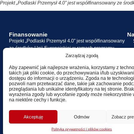
Projekt „Podlaski Przemysł 4.0” jest współfinansowany ze ś
Finansowanie
Na
Projekt „Podlaski Przemysł 4.0” jest współfinansowany
ze środków Unii Europejskiej w ramach programu
Fundusze Europejskie dla Podlaskiego 2021–2027.
Zarządzaj zgodą
Aby zapewnić jak najlepsze wrażenia, korzystamy z technol
takich jak pliki cookie, do przechowywania i/lub uzyskiwan
dostępu do informacji o urządzeniu. Zgoda na te technolog
pozwoli nam przetwarzać dane, takie jak zachowanie pod
przeglądania lub unikalne identyfikatory na tej stronie. Brak
wyrażenia zgody lub wycofanie zgody może niekorzystnie
na niektóre cechy i funkcje.
Akceptuję
Odmów
Zobacz pre
Polityka prywatności i plików cookies