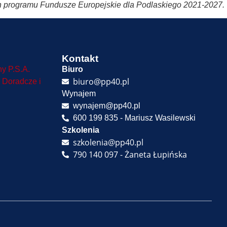
h programu Fundusze Europejskie dla Podlaskiego 2021-2027.
Kontakt
ny P.S.A.
Biuro
biuro@pp40.pl
 Doradcze i
Wynajem
wynajem@pp40.pl
600 199 835 - Mariusz Wasilewski
Szkolenia
szkolenia@pp40.pl
790 140 097 - Żaneta Łupińska