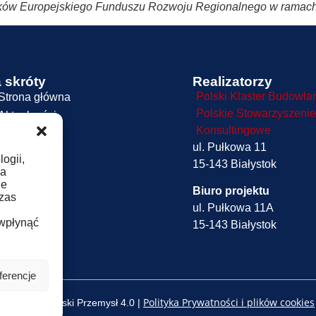
rodków Europejskiego Funduszu Rozwoju Regionalnego w ramac
 skróty
Realizatorzy
Polski Klaster Budowla
Strona główna
Polskie Stowarzyszenie
Aktualności
Konsultingowe
O Projekcie
ul. Pułkowa 11
Oferta
ogii,
15-143 Białystok
Dokumenty
ia
ie
Kontakt
Biuro projektu
czas
Logowanie
ul. Pułkowa 11A
 wpłynąć
15-143 Białystok
ferencje
Polityka Prywatności i plików cookies
© 2025 Podlaski Przemysł 4.0 |