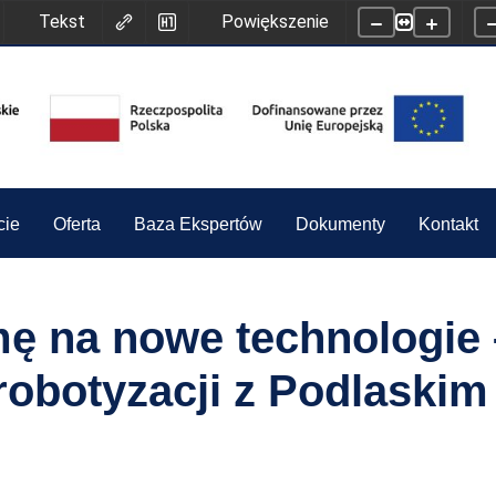
Tekst
Powiększenie
cie
Oferta
Baza Ekspertów
Dokumenty
Kontakt
ę na nowe technologie 
 robotyzacji z Podlaski