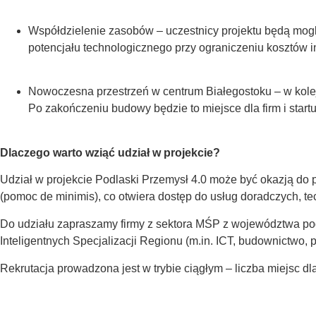
Współdzielenie zasobów – uczestnicy projektu będą mogli
potencjału technologicznego przy ograniczeniu kosztów 
Nowoczesna przestrzeń w centrum Białegostoku – w kolej
Po zakończeniu budowy będzie to miejsce dla firm i start
Dlaczego warto wziąć udział w projekcie?
Udział w projekcie Podlaski Przemysł 4.0 może być okazją do 
(pomoc de minimis), co otwiera dostęp do usług doradczych, t
Do udziału zapraszamy firmy z sektora MŚP z województwa pod
Inteligentnych Specjalizacji Regionu (m.in. ICT, budownictwo, 
Rekrutacja prowadzona jest w trybie ciągłym – liczba miejsc dl