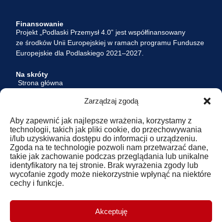
Finansowanie
Projekt „Podlaski Przemysł 4.0” jest współfinansowany
ze środków Unii Europejskiej w ramach programu Fundusze
Europejskie dla Podlaskiego 2021–2027.
Na skróty
Strona główna
Aktualności
Zarządzaj zgodą
O Projekcie
Oferta
Aby zapewnić jak najlepsze wrażenia, korzystamy z
Dokumenty
technologii, takich jak pliki cookie, do przechowywania
Kontakt
i/lub uzyskiwania dostępu do informacji o urządzeniu.
Logowanie
Zgoda na te technologie pozwoli nam przetwarzać dane,
takie jak zachowanie podczas przeglądania lub unikalne
identyfikatory na tej stronie. Brak wyrażenia zgody lub
Realizatorzy
wycofanie zgody może niekorzystnie wpłynąć na niektóre
Polski Klaster Budowlany P.S.A.
cechy i funkcje.
Polskie Stowarzyszenie Doradcze i Konsultingowe
ul. Pułkowa 11
15-143 Białystok
Akceptuję